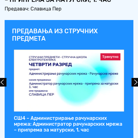
Предавач: Славица Пер
ПРЕДАВАЊА ИЗ СТРУЧНИХ
ПРЕДМЕТА
Тренутно
и
СШ4 – Администрирање рачунарских
СШ
мрежа: Администратор рачунарских мрежа
те
– припрема за матурски, 1. час