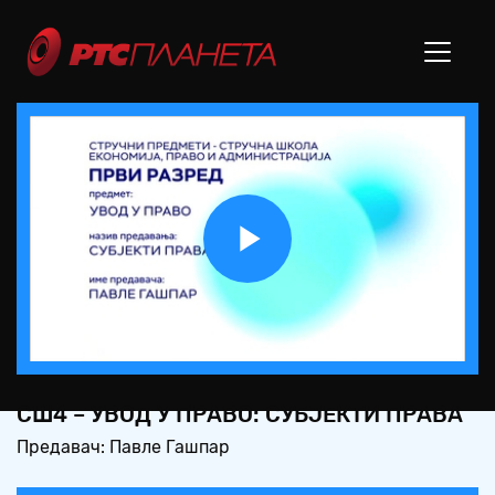
Play
Video
СШ4 – УВОД У ПРАВО: СУБЈЕКТИ ПРАВА
Предавач: Павле Гашпар