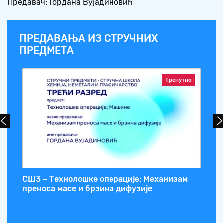
Предавач: Гордана Вујадиновић
ПРЕДАВАЊА ИЗ СТРУЧНИХ
ПРЕДМЕТА
Тренутно
СШ3 – Технолошке операције: Механизам
СШ
преноса масе и брзина дифузије
ве
ца