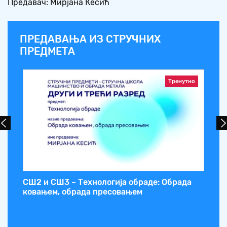
Предавач: Мирјана Кесић
ПРЕДАВАЊА ИЗ СТРУЧНИХ
ПРЕДМЕТА
Тренутно
СШ2 и СШ3 – Технологија обраде: Обрада
СШ
ковањем, обрада пресовањем
са
ма