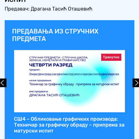
Предавач: Драгана Тасић Оташевић
ПРЕДАВАЊА ИЗ СТРУЧНИХ
ПРЕДМЕТА
Тренутно
ора
СШ4 – Обликовање графичких производа:
СШ
ном
Техничар за графичку обраду – припрема за
пр
матурски испит