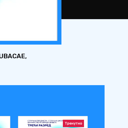
UBACАЕ,
Тренутно