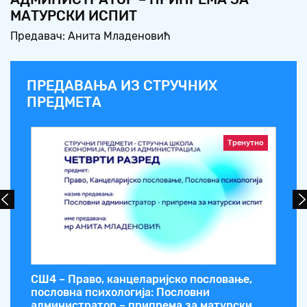
МАТУРСКИ ИСПИТ
Предавач: Анита Младеновић
ПРЕДАВАЊА ИЗ СТРУЧНИХ
ПРЕДМЕТА
Тренутно
СШ4 – Право, канцеларијско пословање,
СШ
пословна психологија: Пословни
администратор – припрема за матурски