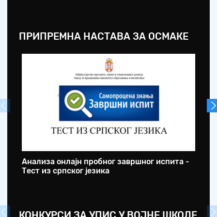
ПРИПРЕМНА НАСТАВА ЗА ОСМАКЕ
Анализа онлајн пробног завршног испита -
ОШ
Тест из српског језика
оп
КОНКУРСИ ЗА УПИС У ВОЈНЕ ШКОЛЕ