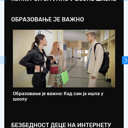
ОБРАЗОВАЊЕ ЈЕ ВАЖНО
Образовање је важно: Кад сам ја ишла у
Об
школу
са
БЕЗБЕДНОСТ ДЕЦЕ НА ИНТЕРНЕТУ