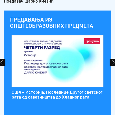
Предавач: Дарко Кмезић
ПРЕДАВАЊА ИЗ
ОПШТЕОБРАЗОВНИХ ПРЕДМЕТА
Тренутно
СШ4 – Историја: Последице Другог светског
СШ
рата од савезништва до Хладног рата
Ан