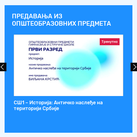
ПРЕДАВАЊА ИЗ
ОПШТЕОБРАЗОВНИХ ПРЕДМЕТА
Тренутно
 –
СШ1 – Историја: Античко наслеђе на
СШ
територији Србије
ја