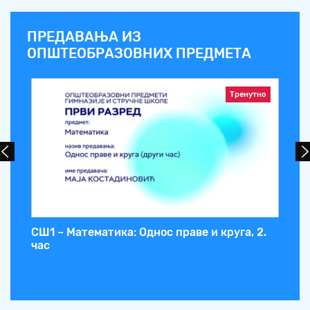
ПРЕДАВАЊА ИЗ
ОПШТЕОБРАЗОВНИХ ПРЕДМЕТА
Тренутно
СШ1 – Математика: Однос праве и круга, 2.
СШ
час
чи