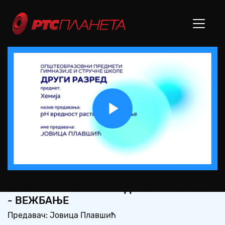
Play
Video
СШ2 – ХЕМИЈА: PH ВРЕДНОСТ РАСТВОРА
- ВЕЖБАЊЕ
Предавач: Јовица Плавшић