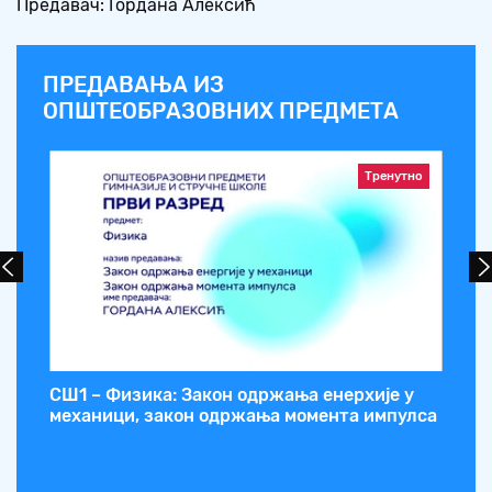
Предавач: Гордана Алексић
ПРЕДАВАЊА ИЗ
ОПШТЕОБРАЗОВНИХ ПРЕДМЕТА
Тренутно
СШ1 – Физика: Закон одржања енерхије у
СШ
механици, закон одржања момента импулса
Хе