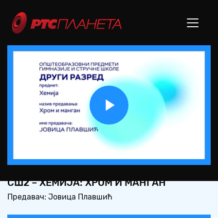
Play
Video
СШ2 – ХЕМИЈА: ХРОМ И МАНГАН
Предавач: Јовица Плавшић