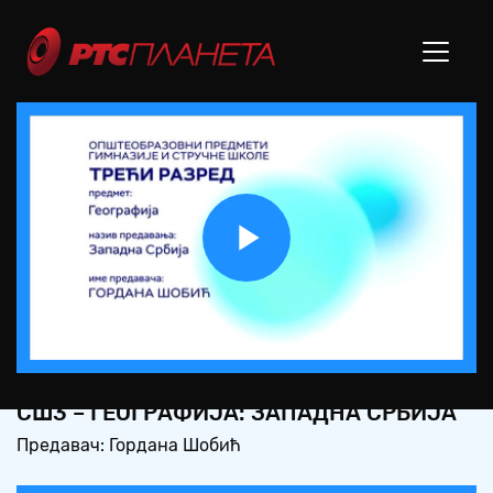
Play
Video
СШ3 – ГЕОГРАФИЈА: ЗАПАДНА СРБИЈА
Предавач: Гордана Шобић