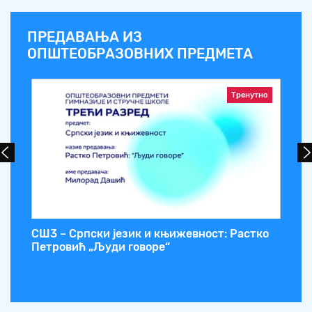
ПРЕДАВАЊА ИЗ
ОПШТЕОБРАЗОВНИХ ПРЕДМЕТА
Тренутно
СШ3 – Српски језик и књижевност: Растко
СШ
Петровић „Људи говоре“
Мо