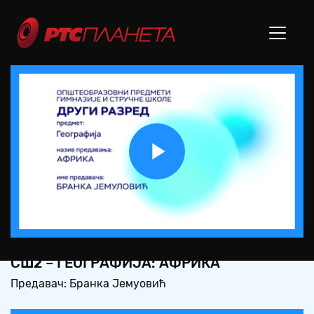
Play
Video
СШ2 – ГЕОГРАФИЈА: АФРИКА
Предавач: Бранка Јемуовић