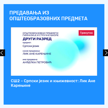
ПРЕДАВАЊА ИЗ
ОПШТЕОБРАЗОВНИХ ПРЕДМЕТА
Тренутно
ај
СШ2 – Српски језик и књижевност: Лик Ане
СШ
Карењине
(у