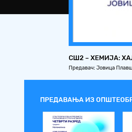
СШ2 – ХЕМИЈА: Х
Предавач: Јовица Плав
ПРЕДАВАЊА ИЗ ОПШТЕОБ