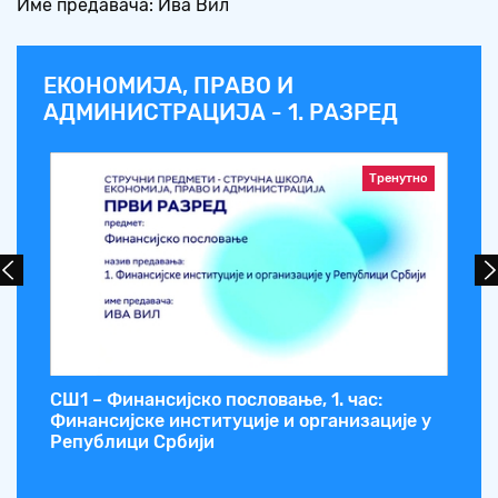
Име предавача: Ива Вил
ЕКОНОМИЈА, ПРАВО И
АДМИНИСТРАЦИЈА - 1. РАЗРЕД
Тренутно
,
СШ1 – Финансијско пословање, 1. час:
СШ
Финансијске институције и организације у
из
Републици Србији