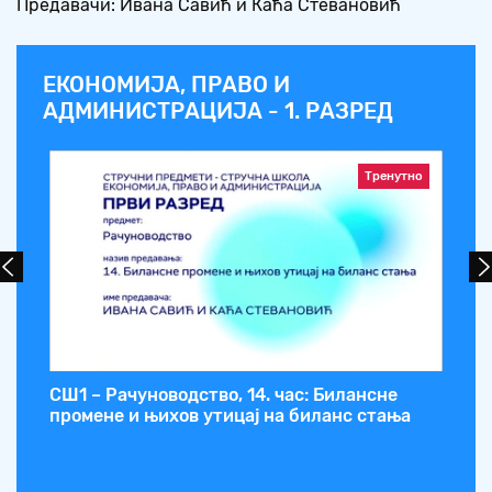
Предавачи: Ивана Савић и Каћа Стевановић
ЕКОНОМИЈА, ПРАВО И
АДМИНИСТРАЦИЈА - 1. РАЗРЕД
Тренутно
СШ1 – Рачуноводство, 14. час: Билансне
СШ
промене и њихов утицај на биланс стања
из