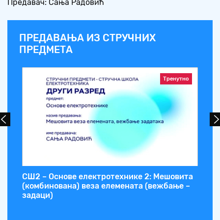
Предавач: Сања Радовић
ПРЕДАВАЊА ИЗ СТРУЧНИХ
ПРЕДМЕТА
Тренутно
СШ2 – Основе електротехнике 2: Мешовита
СШ
(комбинована) веза елемената (вежбање –
фа
задаци)