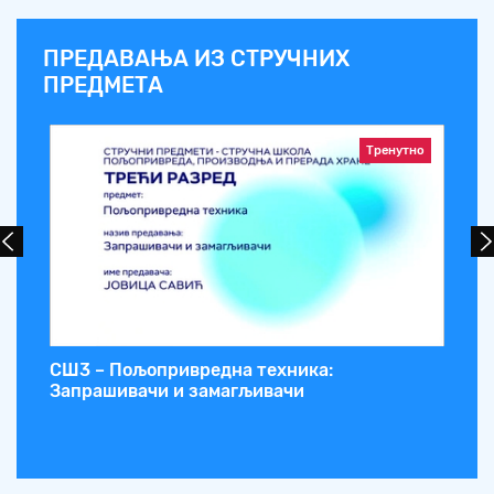
ПРЕДАВАЊА ИЗ СТРУЧНИХ
ПРЕДМЕТА
Тренутно
СШ3 – Пољопривредна техника:
СШ
Запрашивачи и замагљивачи
ел
мо