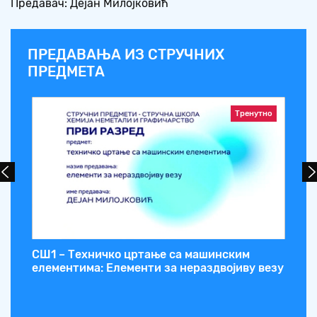
Предавач: Дејан Милојковић
ПРЕДАВАЊА ИЗ СТРУЧНИХ
ПРЕДМЕТА
Тренутно
СШ1 – Техничко цртање са машинским
СШ
ва:
елементима: Елементи за нераздвојиву везу
пр
т.