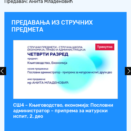
Предавач: Анита Младеновић
ПРЕДАВАЊА ИЗ СТРУЧНИХ
ПРЕДМЕТА
Тренутно
СШ4 – Књиговодство, економија: Пословни
СШ
администратор – припрема за матурски
ос
ема
испит, 2. део
Ба