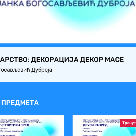
Video
АРСТВО: ДЕКОРАЦИЈА ДЕКОР МАСЕ
госављевић Дуброја
 ПРЕДМЕТА
Трену