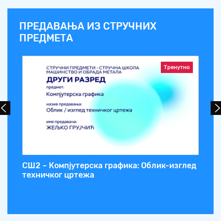
ПРЕДАВАЊА ИЗ СТРУЧНИХ
ПРЕДМЕТА
Тренутно
с
СШ2 – Компјутерска графика: Облик-изглед
СШ
техничког цртежа
ва