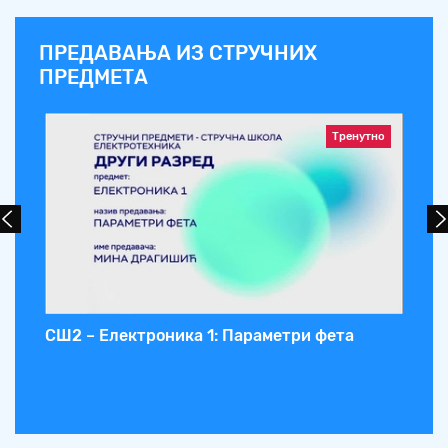
ПРЕДАВАЊА ИЗ СТРУЧНИХ
ПРЕДМЕТА
Тренутно
а
СШ2 – Електроника 1: Параметри фета
СШ
Об