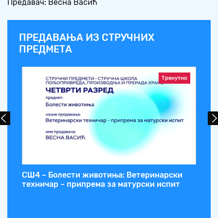
Предавач: Весна Васић
ПРЕДАВАЊА ИЗ СТРУЧНИХ
ПРЕДМЕТА
Тренутно
СШ4 – Болести животиња: Ветеринарски
СШ
техничар – припрема за матурски испит
ма