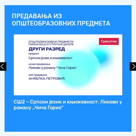
ПРЕДАВАЊА ИЗ
ОПШТЕОБРАЗОВНИХ ПРЕДМЕТА
Тренутно
СШ2 – Српски језик и књижевност: Ликови у
СШ
роману „Чича Горио“