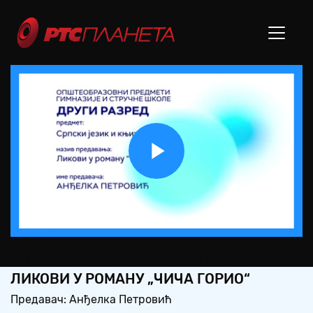
Play
Video
СШ2 – СРПСКИ ЈЕЗИК И КЊИЖЕВНОСТ:
ЛИКОВИ У РОМАНУ „ЧИЧА ГОРИО“
Предавач: Анђелка Петровић