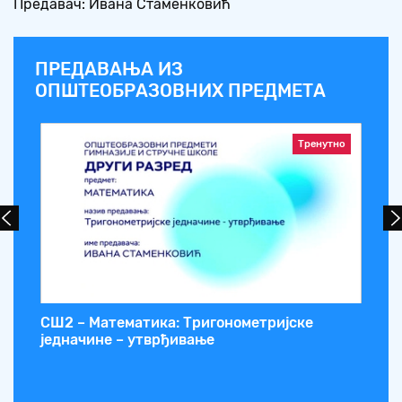
Предавач: Ивана Стаменковић
ПРЕДАВАЊА ИЗ
ОПШТЕОБРАЗОВНИХ ПРЕДМЕТА
Тренутно
СШ2 – Математика: Тригонометријске
СШ
једначине – утврђивање
Ле
фр