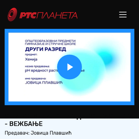
Play
Video
СШ2 – ХЕМИЈА: PH ВРЕДНОСТ РАСТВОРА
- ВЕЖБАЊЕ
Предавач: Јовица Плавшић