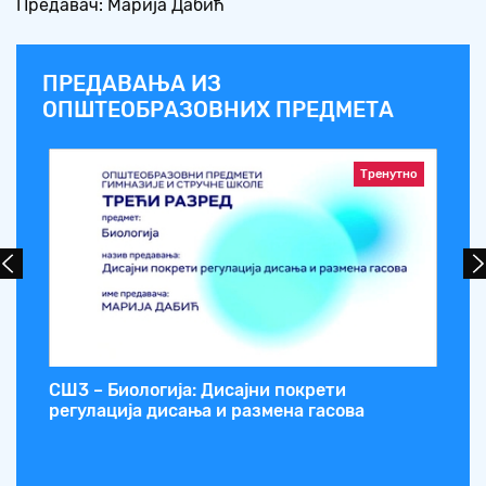
Предавач: Марија Дабић
ПРЕДАВАЊА ИЗ
ОПШТЕОБРАЗОВНИХ ПРЕДМЕТА
Тренутно
и
СШ3 – Биологија: Дисајни покрети
СШ
регулација дисања и размена гасова