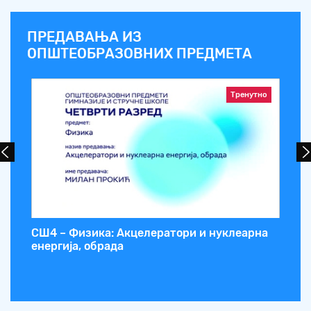
ПРЕДАВАЊА ИЗ
ОПШТЕОБРАЗОВНИХ ПРЕДМЕТА
Тренутно
СШ4 – Физика: Акцелератори и нуклеарна
СШ
енергија, обрада
пр