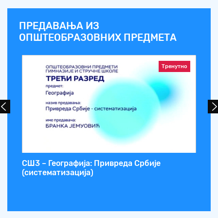
ПРЕДАВАЊА ИЗ
ОПШТЕОБРАЗОВНИХ ПРЕДМЕТА
Тренутно
е)
СШ3 – Географија: Привреда Србије
СШ
(систематизација)
Ка