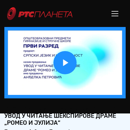
Play
Video
СШ1 – СРПСКИ ЈЕЗИК И КЊИЖЕВНОСТ:
УВОД У ЧИТАЊЕ ШЕКСПИРОВЕ ДРАМЕ
„РОМЕО И ЈУЛИЈА“