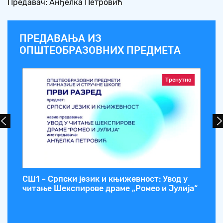
Предавач: Анђелка Петровић
ПРЕДАВАЊА ИЗ
ОПШТЕОБРАЗОВНИХ ПРЕДМЕТА
Тренутно
тне
СШ1 – Српски језик и књижевност: Увод у
СШ
читање Шекспирове драме „Ромео и Јулија“
ма