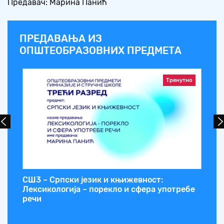
Предавач: Марина Панић
ПРЕДАВАЊА ИЗ
ОПШТЕОБРАЗОВНИХ ПРЕДМЕТА
Тренутно
СШ3 – Српски језик и књижевност:
СШ
Лексикологија – порекло и сфера употребе
речи