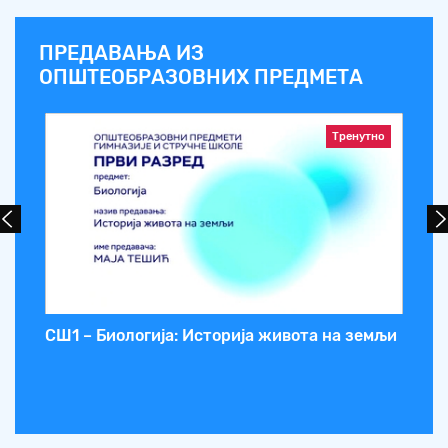
ПРЕДАВАЊА ИЗ
ОПШТЕОБРАЗОВНИХ ПРЕДМЕТА
Тренутно
СШ1 – Биологија: Историја живота на земљи
СШ
кр