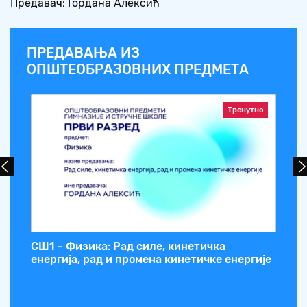
Предавач: Гордана Алексић
ПРЕДАВАЊА ИЗ
ОПШТЕОБРАЗОВНИХ ПРЕДМЕТА
Тренутно
СШ1 – Физика: Рад силе, кинетичка
СШ
енергија, рад и промена кинетичке енергије
Ла