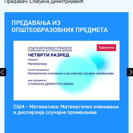
Предавач: Слађана Димитријевић
ПРЕДАВАЊА ИЗ
ОПШТЕОБРАЗОВНИХ ПРЕДМЕТА
Тренутно
а и
СШ4 – Математика: Математичко очекивање
СШ
и дисперзија случајне променљиве