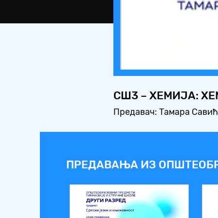
СШ3 – ХЕМИЈА: Х
Предавач: Тамара Сави
ПРЕДАВАЊА ИЗ ОПШТЕОБ