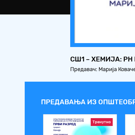
СШ1 – ХЕМИЈА: PH
Предавач: Марија Ковач
ПРЕДАВАЊА ИЗ ОПШТЕОБ
Тренутно