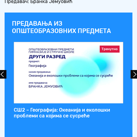
Предавач: Бранка Јемуовић
ПРЕДАВАЊА ИЗ
ОПШТЕОБРАЗОВНИХ ПРЕДМЕТА
Тренутно
СШ2 – Географија: Океанија и еколошки
СШ
проблеми са којима се сусреће
ан