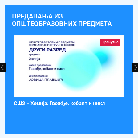
ПРЕДАВАЊА ИЗ
ОПШТЕОБРАЗОВНИХ ПРЕДМЕТА
Тренутно
СШ2 – Хемија: Гвожђе, кобалт и никл
СШ
Ки