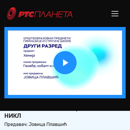
Play
Video
СШ2 – ХЕМИЈА: ГВОЖЂЕ, КОБАЛТ И
НИКЛ
Предавач: Јовица Плавшић