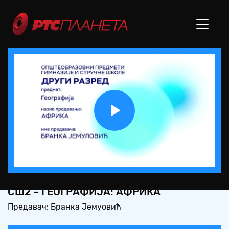
Play
Video
СШ2 – ГЕОГРАФИЈА: АФРИКА
Предавач: Бранка Јемуовић