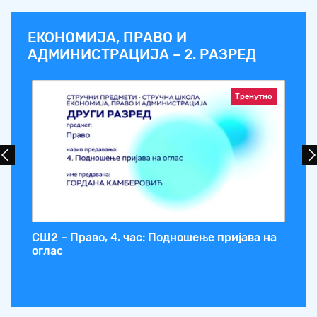
ЕКОНОМИЈА, ПРАВО И
АДМИНИСТРАЦИЈА – 2. РАЗРЕД
Тренутно
СШ2 – Право, 4. час: Подношење пријава на
СШ
оглас
ут