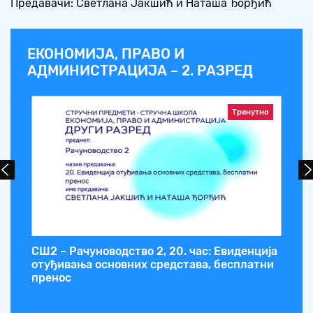
Предавачи: Светлана Јакшић и Наташа Ђорђић
ЕКОНОМИЈА, ПРАВО И
АДМИНИСТРАЦИЈА – 2. РАЗРЕД
Тренутно
ја
СШ2 – Рачуноводство 2, 20. час: Евиденција
СШ
отуђивања основних средстава, бесплатни
из
пренос