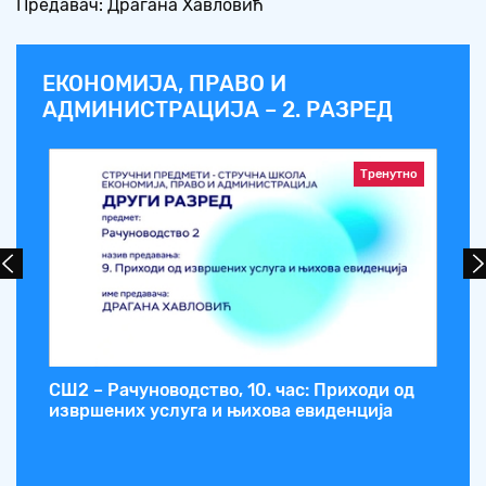
Предавач: Драгана Хавловић
ЕКОНОМИЈА, ПРАВО И
АДМИНИСТРАЦИЈА – 2. РАЗРЕД
Тренутно
СШ2 – Рачуноводство, 10. час: Приходи од
СШ
ија
извршених услуга и њихова евиденција
по
об